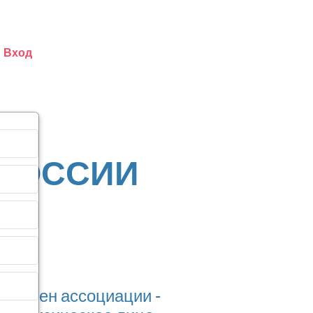
Вход
 РОССИИ
1
член ассоциации -