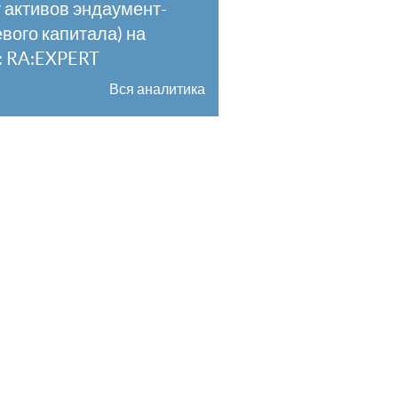
 активов эндаумент-
вого капитала) на
к: RA:EXPERT
Вся аналитика