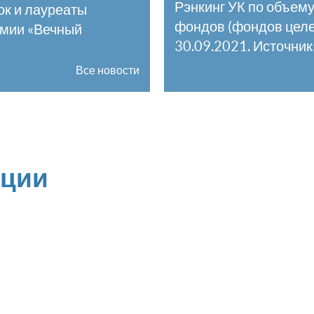
Рэнкинг УК по объему
ок и лауреаты
фондов (фондов целе
емии «Вечный
30.09.2021. Источни
Все новости
ации