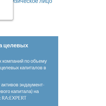
физическое лицо
а целевых
 компаний по объему
 целевых капиталов в
 активов эндаумент-
вого капитала) на
к: RA:EXPERT