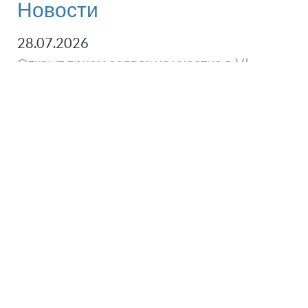
Новости
28.07.2026
Открыт прием заявок на участие в VI
Премии «Вечный вклад» НАЭ
08.06.2026
Объявлены победители конкурса Премии
«Вечный вклад» 2025 года
© НАЭ, 2019 - 2026